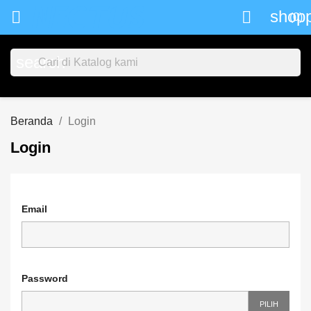
shopp


(0)
search
Beranda
Login
Login
Email
Password
PILIH