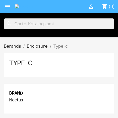
shopping_cart


(0)
search
Beranda
Enclosure
Type-c
TYPE-C
BRAND
Nectus