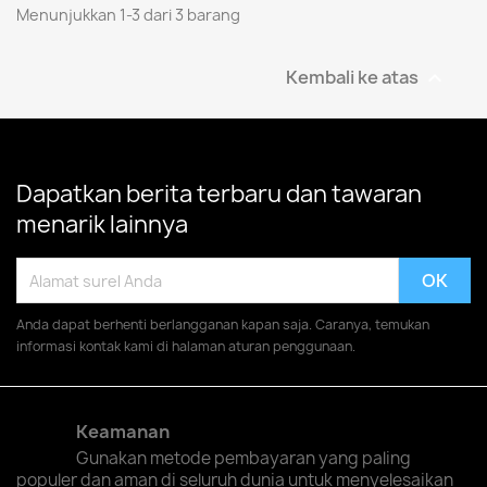
Menunjukkan 1-3 dari 3 barang
Kembali ke atas

Dapatkan berita terbaru dan tawaran
menarik lainnya
Anda dapat berhenti berlangganan kapan saja. Caranya, temukan
informasi kontak kami di halaman aturan penggunaan.
Keamanan
Gunakan metode pembayaran yang paling
populer dan aman di seluruh dunia untuk menyelesaikan