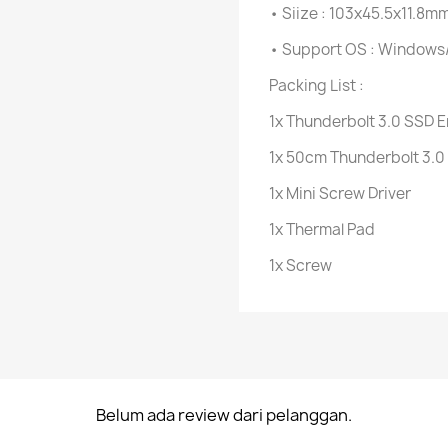
• Siize : 103x45.5x11.8
• Support OS : Window
Packing List :
1x Thunderbolt 3.0 SSD 
1x 50cm Thunderbolt 3.0
1x Mini Screw Driver
1x Thermal Pad
1x Screw
Belum ada review dari pelanggan.