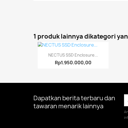
1 produk lainnya dikategori ya
Quick view

NECTUS SSD Enclosure...
Rp1.950.000,00
Dapatkan berita terbaru dan
tawaran menarik lainnya
An
in