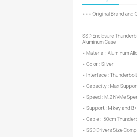
••• Original Brand and
SSD Enclosure Thunderbo
Aluminum Case
• Material : Aluminum All
• Color : Silver
• Interface : Thunderbolt
• Capacity : Max Suppo
• Speed : M.2 NVMe Spe
• Support : M key and B
• Cable : 50cm Thunderb
• SSD Drivers Size Com