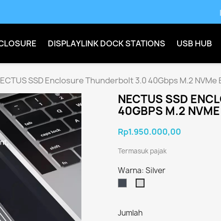
CLOSURE
DISPLAYLINK DOCK STATIONS
USB HUB
ECTUS SSD Enclosure Thunderbolt 3.0 40Gbps M.2 NVMe 
NECTUS SSD ENCL
40GBPS M.2 NVME
Rp1.950.000,00
Termasuk pajak
Warna: Silver
Hitam
Silver
Jumlah