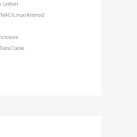
mm LxWxH
s/MAC/Linux/Android
Enclosure
 Data Cable