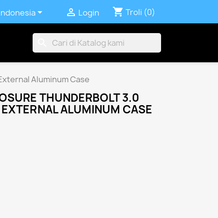
shopping_cart


Troli
(0)
Indonesia
Login
search
External Aluminum Case
OSURE THUNDERBOLT 3.0
 EXTERNAL ALUMINUM CASE