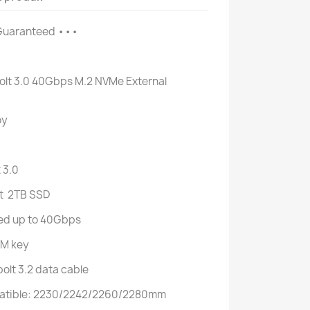
 Guaranteed •••
lt 3.0 40Gbps M.2 NVMe External
oy
 3.0
rt 2TB SSD
ed up to 40Gbps
+M key
olt 3.2 data cable
patible: 2230/2242/2260/2280mm